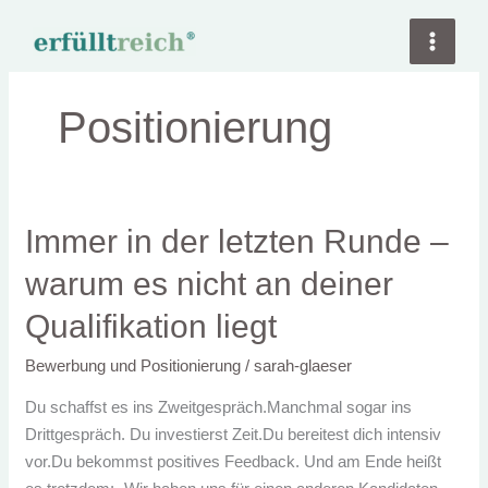
Zum
Inhalt
springen
Positionierung
Immer
Immer in der letzten Runde –
in
warum es nicht an deiner
der
letzten
Qualifikation liegt
Runde
Bewerbung und Positionierung
/
sarah-glaeser
–
warum
Du schaffst es ins Zweitgespräch.Manchmal sogar ins
es
Drittgespräch. Du investierst Zeit.Du bereitest dich intensiv
nicht
vor.Du bekommst positives Feedback. Und am Ende heißt
an