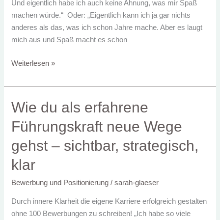
Und eigentlich habe ich auch keine Ahnung, was mir Spaß
in
machen würde.“ Oder: „Eigentlich kann ich ja gar nichts
einer
anderes als das, was ich schon Jahre mache. Aber es laugt
Woche
mich aus und Spaß macht es schon
wieder
handlungsfähig
Weiterlesen »
wirst.
Wie
Wie du als erfahrene
du
Führungskraft neue Wege
als
erfahrene
gehst – sichtbar, strategisch,
Führungskraft
klar
neue
Wege
Bewerbung und Positionierung
/
sarah-glaeser
gehst
Durch innere Klarheit die eigene Karriere erfolgreich gestalten
–
ohne 100 Bewerbungen zu schreiben! „Ich habe so viele
sichtbar,