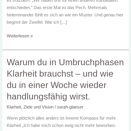
es trotzdem: „Wir haben uns für einen anderen Kandidaten
deiner
entschieden.“ Das erste Mal ist das Pech. Mehrmals
Qualifikation
hintereinander fühlt es sich an wie ein Muster. Und genau hier
liegt
beginnt der Zweifel. War ich […]
Weiterlesen »
Warum
Warum du in Umbruchphasen
du
Klarheit brauchst – und wie
in
Umbruchphasen
du in einer Woche wieder
Klarheit
handlungsfähig wirst.
brauchst
–
Klarheit, Ziele und Vision
/
sarah-glaeser
und
Wenn plötzlich alles anders ist Innerer Kompass für mehr
wie
Klarheit „Ich habe mich schon ewig nicht mehr beworben.
du